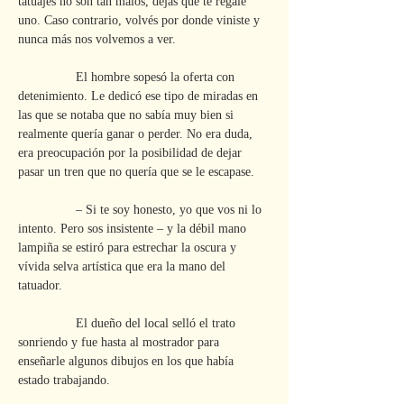
tatuajes no son tan malos, dejás que te regale 
uno. Caso contrario, volvés por donde viniste y 
nunca más nos volvemos a ver.
                El hombre sopesó la oferta con 
detenimiento. Le dedicó ese tipo de miradas en 
las que se notaba que no sabía muy bien si 
realmente quería ganar o perder. No era duda, 
era preocupación por la posibilidad de dejar 
pasar un tren que no quería que se le escapase.
                – Si te soy honesto, yo que vos ni lo 
intento. Pero sos insistente – y la débil mano 
lampiña se estiró para estrechar la oscura y 
vívida selva artística que era la mano del 
tatuador.
                El dueño del local selló el trato 
sonriendo y fue hasta al mostrador para 
enseñarle algunos dibujos en los que había 
estado trabajando.