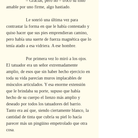
                – Gracias, pero no – trocó su tono 
amable por uno firme, algo hastiado.
                Le sonrió una última vez para 
contrastar la forma en que le había contestado y 
quiso hacer que sus pies emprendieran camino, 
pero había una suerte de fuerza magnética que lo 
tenía atado a esa vidriera. A ese hombre.
                Por primera vez lo miró a los ojos. 
El tatuador era un señor extremadamente 
amplio, de esos que sin haber hecho ejercicio en 
toda su vida parecían muros implacables de 
músculos articulados. Y esa enorme extensión 
que le brindaba su porte, supuso que había 
hecho de su cuerpo el lienzo más amplio y 
deseado por todos los tatuadores del barrio. 
Tanto era así que, siendo ciertamente blanco, la 
cantidad de tinta que cubría su piel lo hacía 
parecer más un pingüino empetrolado que otra 
cosa.