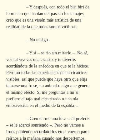
                – Y después, con todo el biri biri de 
lo mucho que hablan del pasado los tatuajes, 
creo que es una visión más artística de una 
realidad de la que todos somos víctimas.
                – No te sigo.
                – Y sí – se rio sin mirarlo –. No sé, 
vos tal vez ves una cicatriz y te divertís 
acordándote de la anécdota en que te la hiciste. 
Pero no todas las experiencias dejan cicatrices 
visibles, así que puede que haya otro que elija 
tatuarse una frase, un animal o algo que genere 
el mismo efecto. Si me preguntás a mí si 
prefiero el tajo mal cicatrizado o una ola 
embravecida en el medio de la espalda…
                – Creo darme una idea cuál preferís 
– se le acercó sonriendo –. Pero no vamos a 
irnos poniendo recordatorios en el cuerpo para 
reírnos a la mañana cuando nos despertemos. 