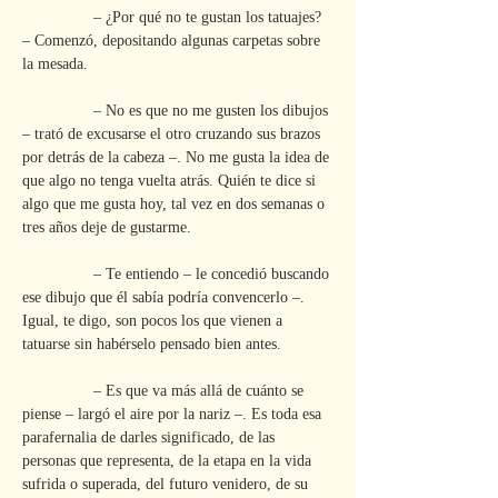
                – ¿Por qué no te gustan los tatuajes? 
– Comenzó, depositando algunas carpetas sobre 
la mesada.
                – No es que no me gusten los dibujos 
– trató de excusarse el otro cruzando sus brazos 
por detrás de la cabeza –. No me gusta la idea de 
que algo no tenga vuelta atrás. Quién te dice si 
algo que me gusta hoy, tal vez en dos semanas o 
tres años deje de gustarme.
                – Te entiendo – le concedió buscando 
ese dibujo que él sabía podría convencerlo –. 
Igual, te digo, son pocos los que vienen a 
tatuarse sin habérselo pensado bien antes.
                – Es que va más allá de cuánto se 
piense – largó el aire por la nariz –. Es toda esa 
parafernalia de darles significado, de las 
personas que representa, de la etapa en la vida 
sufrida o superada, del futuro venidero, de su 