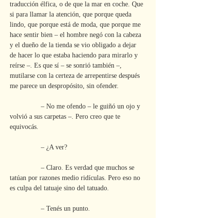
traducción élfica, o de que la mar en coche. Que 
si para llamar la atención, que porque queda 
lindo, que porque está de moda, que porque me 
hace sentir bien – el hombre negó con la cabeza 
y el dueño de la tienda se vio obligado a dejar 
de hacer lo que estaba haciendo para mirarlo y 
reírse –. Es que sí – se sonrió también –, 
mutilarse con la certeza de arrepentirse después 
me parece un despropósito, sin ofender.
                – No me ofendo – le guiñó un ojo y 
volvió a sus carpetas –. Pero creo que te 
equivocás.
                – ¿A ver?
                – Claro. Es verdad que muchos se 
tatúan por razones medio ridículas. Pero eso no 
es culpa del tatuaje sino del tatuado.
                – Tenés un punto.