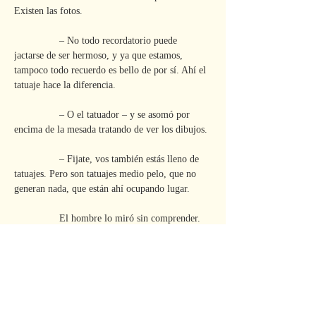
Existen las fotos.
                – No todo recordatorio puede 
jactarse de ser hermoso, y ya que estamos, 
tampoco todo recuerdo es bello de por sí. Ahí el 
tatuaje hace la diferencia.
                – O el tatuador – y se asomó por 
encima de la mesada tratando de ver los dibujos.
                – Fijate, vos también estás lleno de 
tatuajes. Pero son tatuajes medio pelo, que no 
generan nada, que están ahí ocupando lugar.
                El hombre lo miró sin comprender.
                – ¿Tatuajes? – Se revisó los brazos 
sabiendo que no encontraría nada en los mismos. 
– ¿De qué me estás hablando?
                – Ceja partida, seguro de una caída 